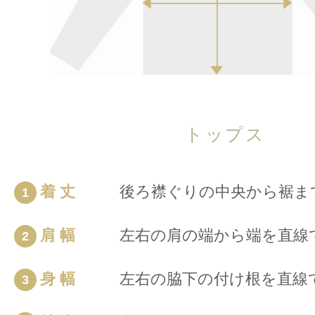
トップス
着 丈
後ろ襟ぐりの中央から裾ま
1
肩 幅
左右の肩の端から端を直線
2
身 幅
左右の脇下の付け根を直線
3