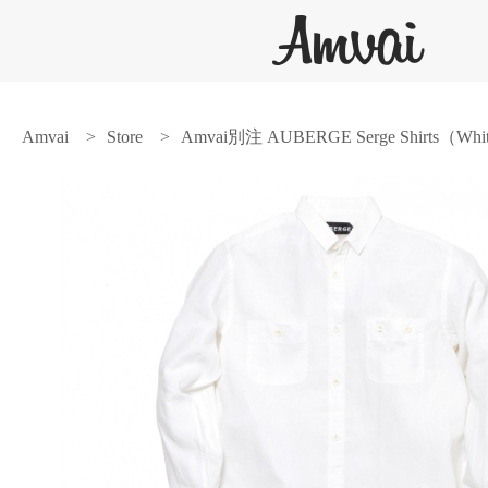
Amvai
Store
Amvai別注 AUBERGE Serge Shirts（Whi